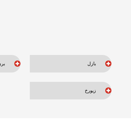
بازل
برن
زيورخ