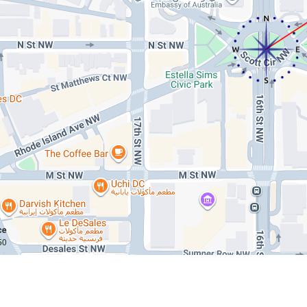
ce
 km